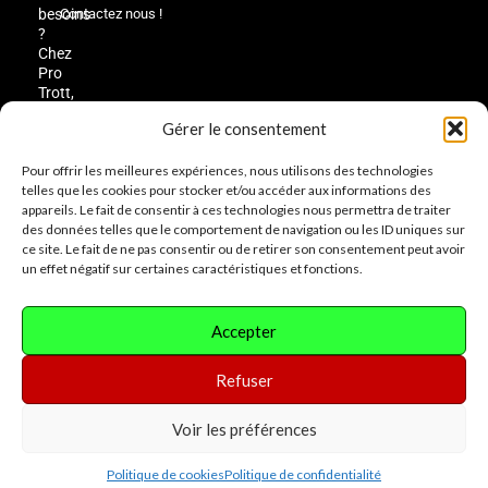
besoins
Contactez nous !
?
Chez
Pro
Trott,
nous
Gérer le consentement
prenons
le
Pour offrir les meilleures expériences, nous utilisons des technologies
temps
telles que les cookies pour stocker et/ou accéder aux informations des
de
appareils. Le fait de consentir à ces technologies nous permettra de traiter
comprendre
des données telles que le comportement de navigation ou les ID uniques sur
vos
ce site. Le fait de ne pas consentir ou de retirer son consentement peut avoir
envies
un effet négatif sur certaines caractéristiques et fonctions.
pour
vous
guider
vers
Accepter
le
modèle
Refuser
parfait.
Voir les préférences
Politique de cookies
Politique de confidentialité