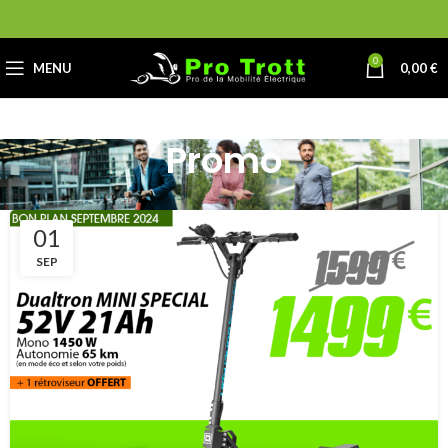
0
MENU
0,00
€
Promo
01
SEP