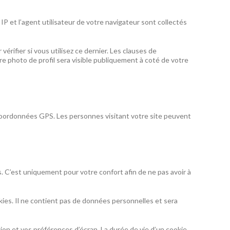
P et l’agent utilisateur de votre navigateur sont collectés
rifier si vous utilisez ce dernier. Les clauses de
re photo de profil sera visible publiquement à coté de votre
 coordonnées GPS. Les personnes visitant votre site peuvent
. C’est uniquement pour votre confort afin de ne pas avoir à
kies. Il ne contient pas de données personnelles et sera
n et vos préférences d’écran. La durée de vie d’un cookie