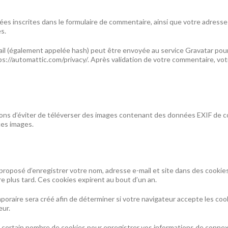
s inscrites dans le formulaire de commentaire, ainsi que votre adresse I
s.
l (également appelée hash) peut être envoyée au service Gravatar pour vé
ttps://automattic.com/privacy/. Après validation de votre commentaire, vot
illons d’éviter de téléverser des images contenant des données EXIF de
ces images.
 proposé d’enregistrer votre nom, adresse e-mail et site dans des cookies
e plus tard. Ces cookies expirent au bout d’un an.
poraire sera créé afin de déterminer si votre navigateur accepte les coo
eur.
ertain nombre de cookies pour enregistrer vos informations de connexio