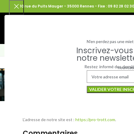
10 rue du Puits Mauger - 35000 Rennes - Fixe : 09 82 28 02 30
N'en perdez pas une miet
Inscrivez-vous
ACTUALITÉS
ON RÉPARE !
NOS TROTTINETTES ÉLECTRIQUE
notre newslett
Restez informé des derni
nouveau
Politiq
Qui sommes-nous ?
L’adresse de notre site est :
https://pro-trott.com
.
Commentaires