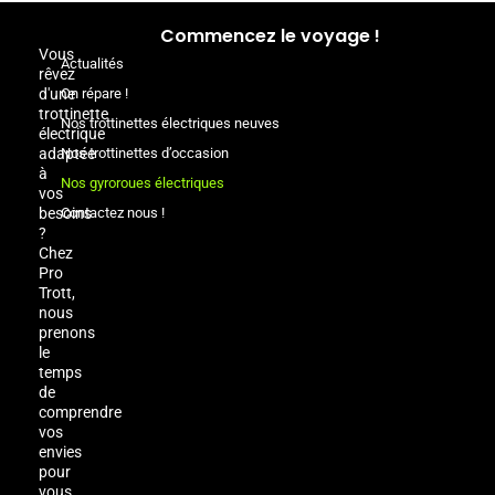
Commencez le voyage !
Vous
Actualités
rêvez
d'une
On répare !
trottinette
Nos trottinettes électriques neuves
électrique
adaptée
Nos trottinettes d’occasion
à
Nos gyroroues électriques
vos
besoins
Contactez nous !
?
Chez
Pro
Trott,
nous
prenons
le
temps
de
comprendre
vos
envies
pour
vous