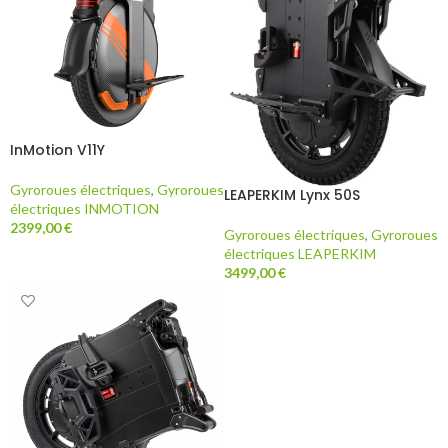
InMotion V11Y
Gyroroues électriques
,
Gyroroues
LEAPERKIM Lynx 50S
électriques INMOTION
2399,00
€
Gyroroues électriques
,
Gyroroues
électriques LEAPERKIM
AJOUTER AU PANIER
3499,00
€
AJOUTER AU PANIER