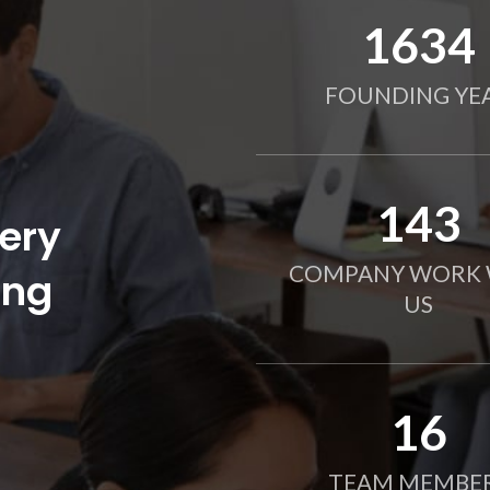
2010
FOUNDING YE
190
ery
COMPANY WORK 
ing
US
21
TEAM MEMBE