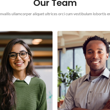
Our Team
nvallis ullamcorper aliquet ultrices orci cum vestibulum lobortis er