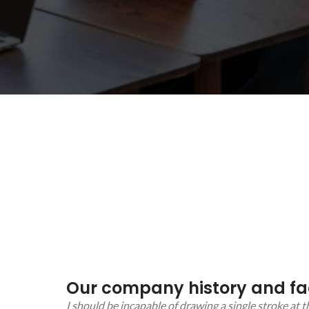
Our company history and fa
I should be incapable of drawing a single stroke at 