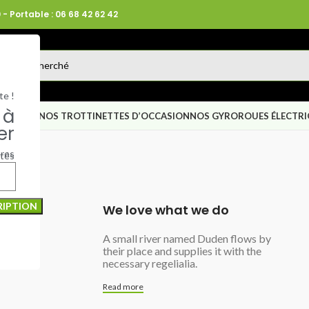
 - Portable : 06 68 42 62 42
te !
 à
S NEUVES
NOS TROTTINETTES D’OCCASION
NOS GYROROUES ÉLECTR
er
ères
tés
We love what we do
A small river named Duden flows by
their place and supplies it with the
necessary regelialia.
Read more