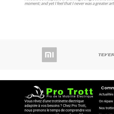
moment; and yet I feel that I never was a greater ar
Comme
Actualités
Vous rêvez d'une trottinette électrique
On répare 
adaptée à vos besoins ? Chez Pro Trott,
Nos trotti
nous prenons le temps de comprendre vos