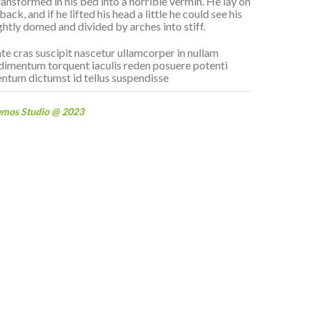
ransformed in his bed into a horrible vermin. He lay on
ack, and if he lifted his head a little he could see his
ghtly domed and divided by arches into stiff.
te cras suscipit nascetur ullamcorper in nullam
imentum torquent iaculis reden posuere potenti
ntum dictumst id tellus suspendisse
emos Studio @ 2023