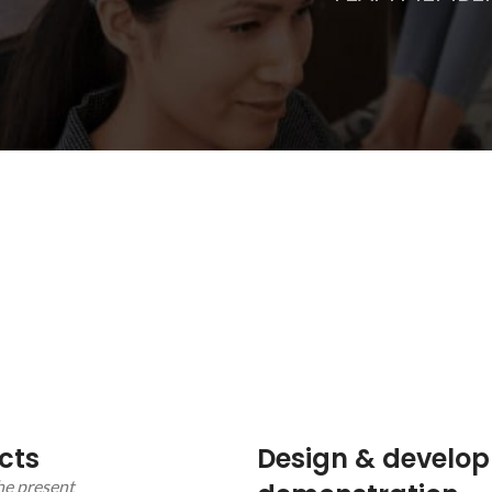
cts
Design & develo
the present