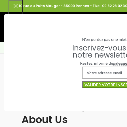
10 rue du Puits Mauger - 35000 Rennes - Fixe : 09 82 28 02 30
N'en perdez pas une miet
Inscrivez-vous
ACTUALITÉS
ON RÉPARE !
NOS TROTTINETTES ÉLECTRIQUE
notre newslett
Restez informé des derni
nouveau
SOME WORDS ABOUT US
Well-coordinated
teamwork speaks
About Us