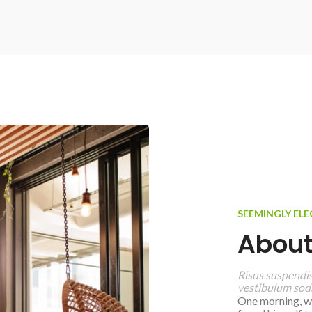
SEEMINGLY EL
About
Risus suspendiss
vestibulum soda
One morning, w