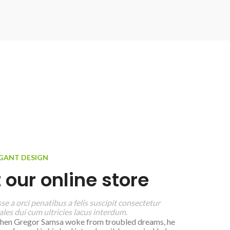
EGANT DESIGN
 our online store
e a orci penatibus a felis suscipit consectetur
les dui cum ultricies lacus interdum.
hen Gregor Samsa woke from troubled dreams, he