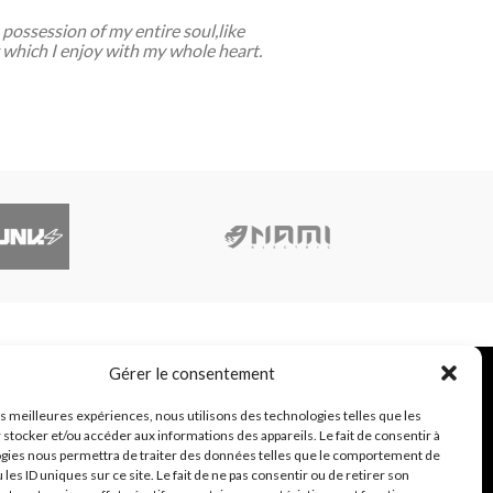
possession of my entire soul,like
 which I enjoy with my whole heart.
Gérer le consentement
26 Avenue Jean Janvier - 35000 Rennes
Téléphone fixe : 09 82 28 02 30
les meilleures expériences, nous utilisons des technologies telles que les
Téléphone portable : 06 68 42 62 42
 stocker et/ou accéder aux informations des appareils. Le fait de consentir à
contact@pro-trott.com
gies nous permettra de traiter des données telles que le comportement de
Horaire de la boutique
 les ID uniques sur ce site. Le fait de ne pas consentir ou de retirer son
Du Lundi au Vendredi de 9h30 à 18h00 et le Samedi