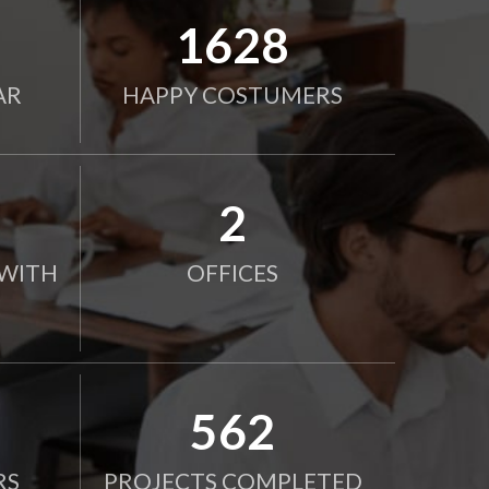
2000
AR
HAPPY COSTUMERS
2
WITH
OFFICES
750
RS
PROJECTS COMPLETED