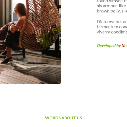
found himself t
his armour-like b
brown belly, sli
Dictumst per an
fermentum cond
viverra condime
Developed by
X
t
WORDS ABOUT US