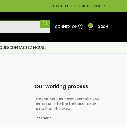
NEWSLETTER
CONTACTEZ-NOUS !
0
CONNEXION
0,00
€
IQUES
CONTACTEZ NOUS !
Our working process
She packed her seven versalia, put
her initial into the belt and made
herself on the way.
Read more