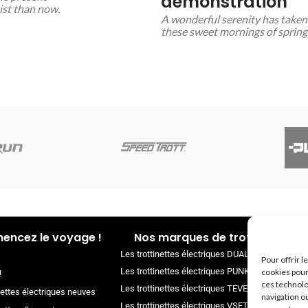
demonstration
tist than now.
A wonderful serenity has taken 
these sweet mornings of spring
ncez le voyage !
Nos marques de trottinettes
Les trottinettes électriques DUALTRON
Pour offrir 
Les trottinettes électriques PUNK ELECTRIC
cookies pour
!
ces technolo
Les trottinettes électriques TEVERUN
nettes électriques neuves
navigation ou
Les trottinettes électriques VSETT